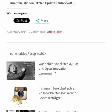
Elementen. Mit den letzten Updates entwickelt…
Weitersagen:
More
7. January 2014
0 Comments
Artikel lesen
schwinaldos Recap #ccb14
Was haben Social Media, B2B
und Open Innovation
gemeinsam?
Instagram bereichert sich am
Volk der Dichter, Denker und
Bedenkenträger