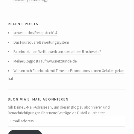
recent posts
schwinaldos Recap #ccb14
Das Foursquare Bewertungssystem
Facebook – ein Wettbewerb um kostenlose Reichweite?
Meine Blogposts auf www.netzrunde.de
Warum sich Facebook mit Timeline Promotions keinen Gefallen getan
hat
blog via e-mail abonnieren
Gib Deine E-Mail-Adresse an, um diesen Blog zu abonnieren und
Benachrichtigungen über neue Beiträge via E-Mail zu erhalten.
Email
Address