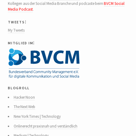
Kollegen aus der Social Media Branche und podcaste beim
BVCM Social
Media Podcast
.
tweets:
My Tweets
mitglied im:
blogroll
Hacker Noon
The Next Web
New York Times | Technology
Onlinerecht praxisnah und verständlich
Medium | Technology